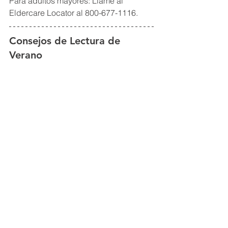
Para adultos mayores: Llame al 
Eldercare Locator al 800-677-1116.
Consejos de Lectura de 
Verano
Los días de verano ofrecen tiempo 
para concentrarse en el juego, la 
creatividad y la diversión familiar. Si la 
mayoría de los días también incluyen 
tiempo para leer, los niños mantendrán 
mejor las habilidades en las que han 
estado trabajando durante el año 
escolar. Estos son algunos consejos 
para que las familias mantengan a los 
niños interesados ​​en la lectura.
Haga clic aquí para más información